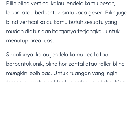
Pilih blind vertical kalau jendela kamu besar,
lebar, atau berbentuk pintu kaca geser. Pilih juga
blind vertical kalau kamu butuh sesuatu yang
mudah diatur dan harganya terjangkau untuk
menutup area luas.
Sebaliknya, kalau jendela kamu kecil atau
berbentuk unik, blind horizontal atau roller blind
mungkin lebih pas. Untuk ruangan yang ingin
terasa mewah dan klasik, gorden kain tebal bisa
jadi pilihan yang lebih cocok.
Singkatnya, blind vertical paling bersinar di
ruangan luas dengan jendela besar. Di situlah dia
bekerja paling baik.