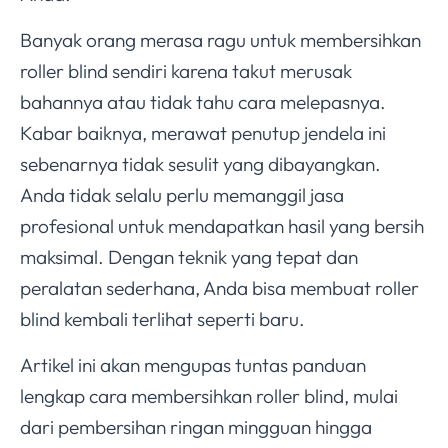
Banyak orang merasa ragu untuk membersihkan
roller blind sendiri karena takut merusak
bahannya atau tidak tahu cara melepasnya.
Kabar baiknya, merawat penutup jendela ini
sebenarnya tidak sesulit yang dibayangkan.
Anda tidak selalu perlu memanggil jasa
profesional untuk mendapatkan hasil yang bersih
maksimal. Dengan teknik yang tepat dan
peralatan sederhana, Anda bisa membuat roller
blind kembali terlihat seperti baru.
Artikel ini akan mengupas tuntas panduan
lengkap cara membersihkan roller blind, mulai
dari pembersihan ringan mingguan hingga