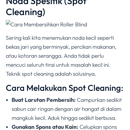
Noda Spesifik (Spot
Cleaning)
Sering kali kita menemukan noda kecil seperti
bekas jari yang berminyak, percikan makanan,
atau kotoran serangga. Anda tidak perlu
mencuci seluruh tirai untuk masalah kecil ini.
Teknik spot cleaning adalah solusinya.
Cara Melakukan Spot Cleaning:
Buat Larutan Pembersih:
Campurkan sedikit
sabun cair ringan dengan air hangat di dalam
mangkuk kecil. Aduk hingga sedikit berbusa.
Gunakan Spons atau Kain:
Celupkan spons