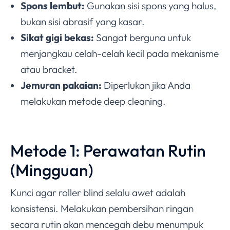
Spons lembut:
Gunakan sisi spons yang halus,
bukan sisi abrasif yang kasar.
Sikat gigi bekas:
Sangat berguna untuk
menjangkau celah-celah kecil pada mekanisme
atau bracket.
Jemuran pakaian:
Diperlukan jika Anda
melakukan metode deep cleaning.
Metode 1: Perawatan Rutin
(Mingguan)
Kunci agar roller blind selalu awet adalah
konsistensi. Melakukan pembersihan ringan
secara rutin akan mencegah debu menumpuk