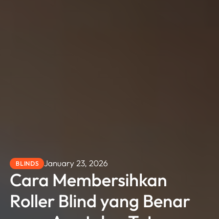
January 23, 2026
BLINDS
Cara Membersihkan
Roller Blind yang Benar