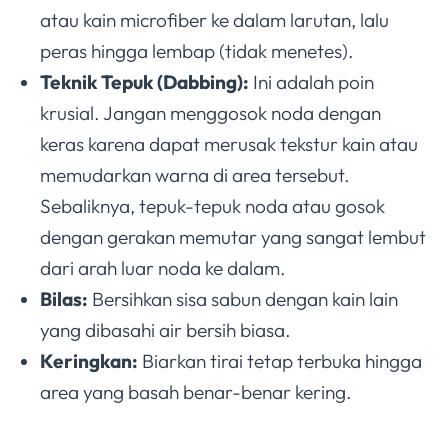
atau kain microfiber ke dalam larutan, lalu
peras hingga lembap (tidak menetes).
Teknik Tepuk (Dabbing):
Ini adalah poin
krusial. Jangan menggosok noda dengan
keras karena dapat merusak tekstur kain atau
memudarkan warna di area tersebut.
Sebaliknya, tepuk-tepuk noda atau gosok
dengan gerakan memutar yang sangat lembut
dari arah luar noda ke dalam.
Bilas:
Bersihkan sisa sabun dengan kain lain
yang dibasahi air bersih biasa.
Keringkan:
Biarkan tirai tetap terbuka hingga
area yang basah benar-benar kering.