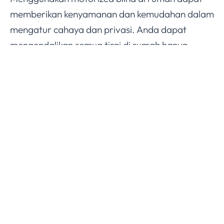
memberikan kenyamanan dan kemudahan dalam
mengatur cahaya dan privasi. Anda dapat
mengendalikan semua tirai di rumah hanya
dengan satu perangkat, membuat pengaturan
menjadi lebih efisien. Selain itu, motorized blind
juga dapat diintegrasikan dengan sistem rumah
pintar, memungkinkan Anda mengontrol tirai
melalui perintah suara atau aplikasi di
smartphone.
Penggunaan motorized blind di rumah tidak
hanya meningkatkan kenyamanan, tetapi juga
menambah unsur modernitas pada hunian.
Integrasi dengan sistem rumah pintar
memungkinkan Anda untuk menghubungkan