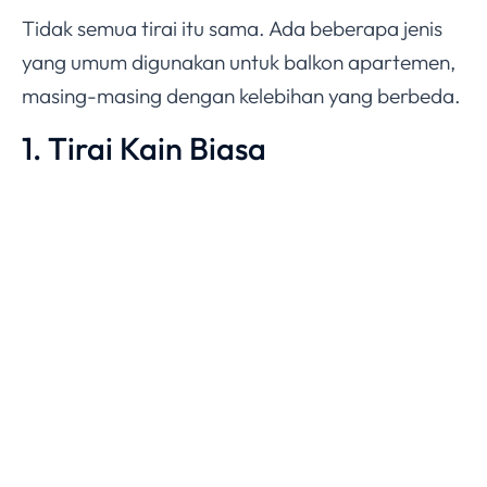
Tidak semua tirai itu sama. Ada beberapa jenis
yang umum digunakan untuk balkon apartemen,
masing-masing dengan kelebihan yang berbeda.
1. Tirai Kain Biasa
Ini pilihan yang paling umum dan paling banyak
tersedia. Tirai kain bisa dipilih dalam berbagai
warna, motif, dan ketebalan. Yang tipis (voile
atau sheer) membiarkan cahaya tetap masuk
sambil memberikan sedikit privasi. Yang tebal
(blackout) bisa memblokir cahaya hampir
sepenuhnya.
Kekurangannya, tirai kain perlu dicuci secara
rutin, terutama kalau balkon kamu terbuka dan