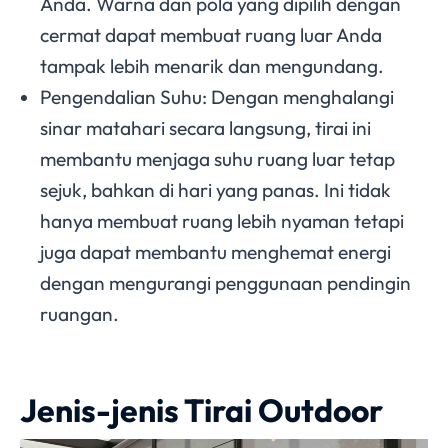
Anda. Warna dan pola yang dipilih dengan
cermat dapat membuat ruang luar Anda
tampak lebih menarik dan mengundang.
Pengendalian Suhu: Dengan menghalangi
sinar matahari secara langsung, tirai ini
membantu menjaga suhu ruang luar tetap
sejuk, bahkan di hari yang panas. Ini tidak
hanya membuat ruang lebih nyaman tetapi
juga dapat membantu menghemat energi
dengan mengurangi penggunaan pendingin
ruangan.
Jenis-jenis Tirai Outdoor