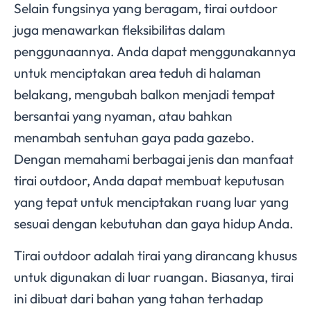
Selain fungsinya yang beragam, tirai outdoor
juga menawarkan fleksibilitas dalam
penggunaannya. Anda dapat menggunakannya
untuk menciptakan area teduh di halaman
belakang, mengubah balkon menjadi tempat
bersantai yang nyaman, atau bahkan
menambah sentuhan gaya pada gazebo.
Dengan memahami berbagai jenis dan manfaat
tirai outdoor, Anda dapat membuat keputusan
yang tepat untuk menciptakan ruang luar yang
sesuai dengan kebutuhan dan gaya hidup Anda.
Tirai outdoor adalah tirai yang dirancang khusus
untuk digunakan di luar ruangan. Biasanya, tirai
ini dibuat dari bahan yang tahan terhadap