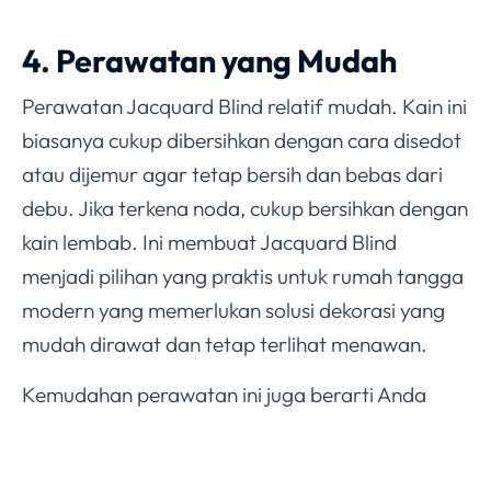
4. Perawatan yang Mudah
Perawatan Jacquard Blind relatif mudah. Kain ini
biasanya cukup dibersihkan dengan cara disedot
atau dijemur agar tetap bersih dan bebas dari
debu. Jika terkena noda, cukup bersihkan dengan
kain lembab. Ini membuat Jacquard Blind
menjadi pilihan yang praktis untuk rumah tangga
modern yang memerlukan solusi dekorasi yang
mudah dirawat dan tetap terlihat menawan.
Kemudahan perawatan ini juga berarti Anda
dapat menghemat waktu dan usaha dalam
menjaga kebersihan dan kerapihan tirai. Dengan