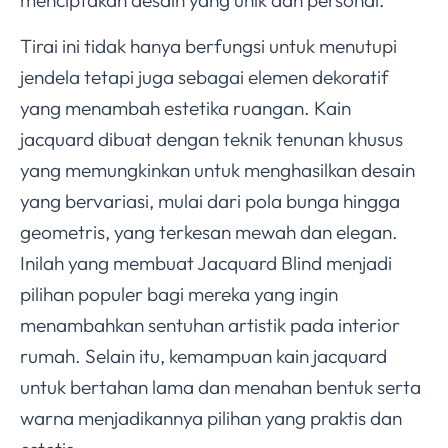
Tirai ini tidak hanya berfungsi untuk menutupi
jendela tetapi juga sebagai elemen dekoratif
yang menambah estetika ruangan. Kain
jacquard dibuat dengan teknik tenunan khusus
yang memungkinkan untuk menghasilkan desain
yang bervariasi, mulai dari pola bunga hingga
geometris, yang terkesan mewah dan elegan.
Inilah yang membuat Jacquard Blind menjadi
pilihan populer bagi mereka yang ingin
menambahkan sentuhan artistik pada interior
rumah. Selain itu, kemampuan kain jacquard
untuk bertahan lama dan menahan bentuk serta
warna menjadikannya pilihan yang praktis dan