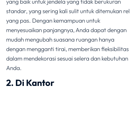
yang baik untuk jendela yang tidak berukuran
standar, yang sering kali sulit untuk ditemukan rel
yang pas. Dengan kemampuan untuk
menyesuaikan panjangnya, Anda dapat dengan
mudah mengubah suasana ruangan hanya
dengan mengganti tirai, memberikan fleksibilitas
dalam mendekorasi sesuai selera dan kebutuhan
Anda.
2. Di Kantor
Di lingkungan kantor, fleksibilitas adalah kunci.
Extendable curtain track memungkinkan Anda
untuk dengan mudah mengakomodasi berbagai
ukuran jendela tanpa harus berinvestasi dalam
berbagai jenis rel. Ini sangat berguna di ruang